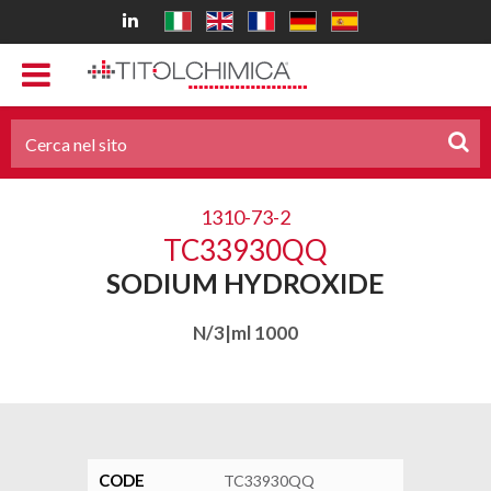
1310-73-2
TC33930QQ
SODIUM HYDROXIDE
N/3|ml 1000
CODE
TC33930QQ