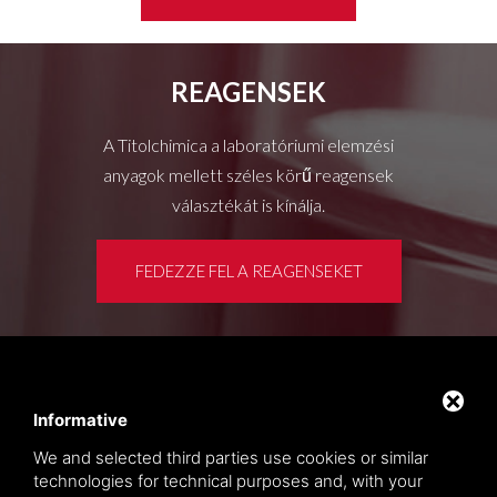
REAGENSEK
A Titolchimica a laboratóriumi elemzési
anyagok mellett széles körű reagensek
választékát is kínálja.
FEDEZZE FEL A REAGENSEKET
Ügyféltér
Privacy policy
Informative
Oldaltérkép
We and selected third parties use cookies or similar
technologies for technical purposes and, with your