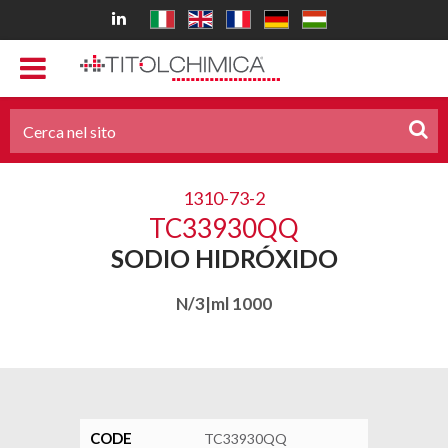
1310-73-2
TC33930QQ
SODIO HIDRÓXIDO
N/3|ml 1000
CODE
TC33930QQ