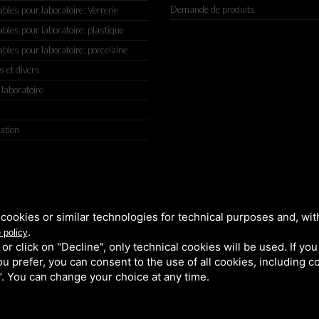
Demande de produits
es pour laboratoire: Verrerie
es pour laboratoire: plastique
es pour laboratoire: porcelaine
s et divers
 laboratoire
ation
IGIANATO, 2 (MACROAREA) 45030 VILLAMARZANA (RO) ITALY, TEL +
cookies or similar technologies for technical purposes and, wit
.
 policy
k or click on "Decline", only technical cookies will be used. If yo
 you prefer, you can consent to the use of all cookies, including 
l". You can change your choice at any time.