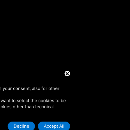
39 0425 492644. P.I. 00748970290
h your consent, also for other
u want to select the cookies to be
cookies other than technical
Decline
Accept All