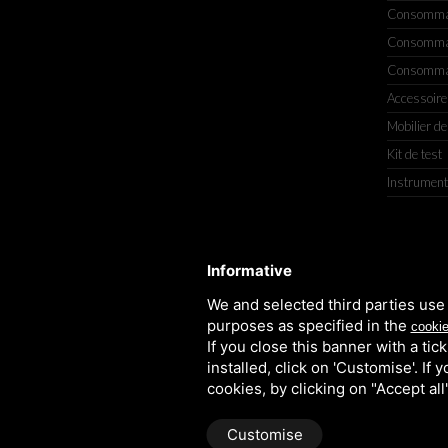
Consommabl
Consommabl
Consommabl
Accessoire
Mobilier de
Kit de test
Instrument
TITOLCHIMICA SPA - VIA DELL'ART
Informative
We and selected third parties use 
purposes as specified in the
cookie
If you close this banner with a tic
installed, click on 'Customise'. If
cookies, by clicking on "Accept al
Customise