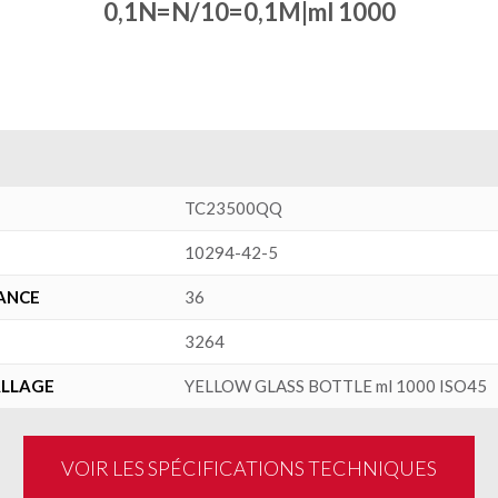
0,1N=N/10=0,1M|ml 1000
TC23500QQ
10294-42-5
ANCE
36
3264
ALLAGE
YELLOW GLASS BOTTLE ml 1000 ISO45
VOIR LES SPÉCIFICATIONS TECHNIQUES