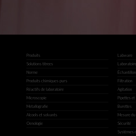
Produits
Labware
Solutions titrees
Laboratoir
Norme
Échantillo
Produits chimiques purs
Filtration
Réactifs de laboratoire
Agitation
Microscopie
Pipettes et
Metallografie
Burettes
Alcools et solvants
Mesure du
Oenologie
Sécurité
Systèmes d