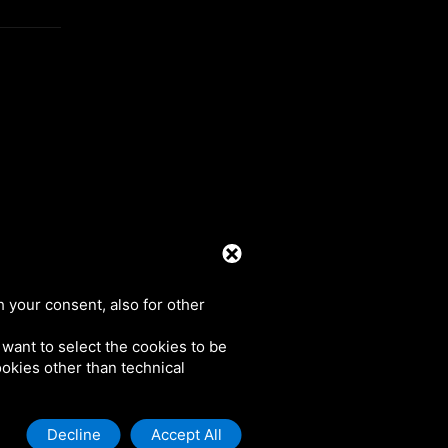
39 0425 492644. P.I. 00748970290
h your consent, also for other
u want to select the cookies to be
cookies other than technical
Decline
Accept All