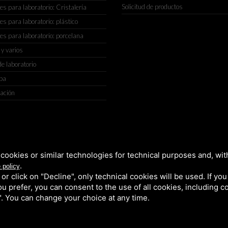
Solicitud de productos
s para laboratorio: Cristalería
s para laboratorio: plástico
s para laboratorio: porcelana
 y varios
de laboratorio
eba
ación
IGIANATO, 2 (MACROAREA) 45030 VILLAMARZANA (RO) ITALY, TEL +
cookies or similar technologies for technical purposes and, wit
.
 policy
k or click on "Decline", only technical cookies will be used. If yo
 you prefer, you can consent to the use of all cookies, including 
l". You can change your choice at any time.