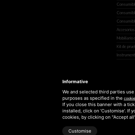
Consumible
Consumible
Consumible
Accesorios
Mobiliario 
Kit de pru
Instrument
TITOLCHIMICA SPA - VIA DELL'ART
Informative
We and selected third parties use 
purposes as specified in the
cookie
If you close this banner with a tic
installed, click on 'Customise'. If
cookies, by clicking on "Accept al
Customise