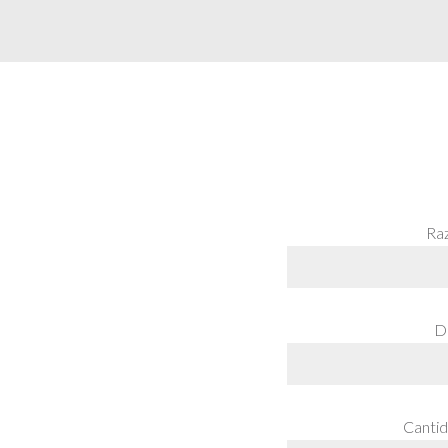
Raz
Di
Cantid