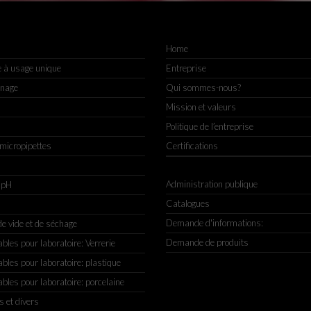
Home
e à usage unique
Entreprise
nnage
Qui sommes-nous?
Mission et valeurs
Politique de l’entreprise
 micropipettes
Certifications
Administration publique
 pH
Catalogues
Demande d'informations:
e vide et de séchage
Demande de produits
es pour laboratoire: Verrerie
es pour laboratoire: plastique
es pour laboratoire: porcelaine
s et divers