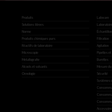
Produits
Labware
Solutions titrees
Laboratoir
Norme
Échantillo
Produits chimiques purs
Filtration
Réactifs de laboratoire
Agitation
Microscopie
Pipettes et
Metallografie
Burettes
Alcools et solvants
Mesure du
Oenologie
Sécurité
Systèmes d
Consommabl
Consommabl
Consommabl
Accessoire