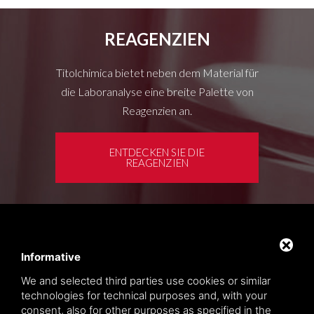
REAGENZIEN
Titolchimica bietet neben dem Material für
die Laboranalyse eine breite Palette von
Reagenzien an.
ENTDECKEN SIE DIE
REAGENZIEN
Kundenbereich
Privacy policy
Informative
Sitemap
We and selected third parties use cookies or similar
technologies for technical purposes and, with your
consent, also for other purposes as specified in the
TITOLCHIMICA SPA - VIA DELL'ARTIGIANATO, 2