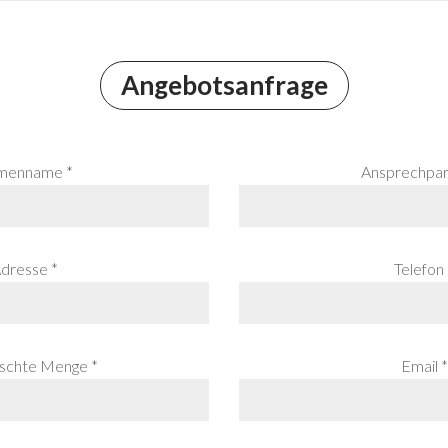
Angebotsanfrage
menname *
Ansprechpar
dresse *
Telefon 
chte Menge *
Email *