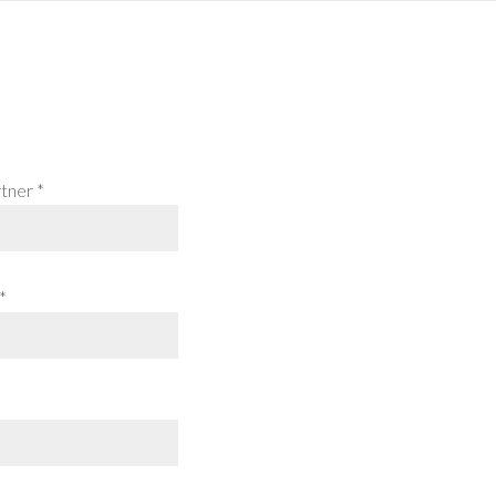
tner *
*