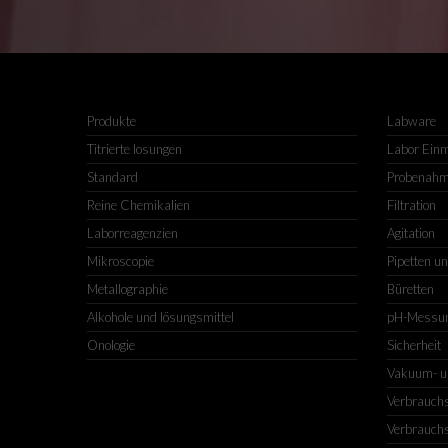
Produkte
Labware
Titrierte losungen
Labor Ein
Standard
Probenah
Reine Chemikalien
Filtration
Laborreagenzien
Agitation
Mikroscopie
Pipetten u
Metallographie
Büretten
Alkohole und lösungsmittel
pH-Messu
Onologie
Sicherheit
Vakuum- u
Verbrauchs
Verbrauchs