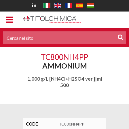
TC800NH4PP
AMMONIUM
1,000 g/L [NH4Cl+H2SO4 ver.]|ml
500
CODE
TC800NH4PP