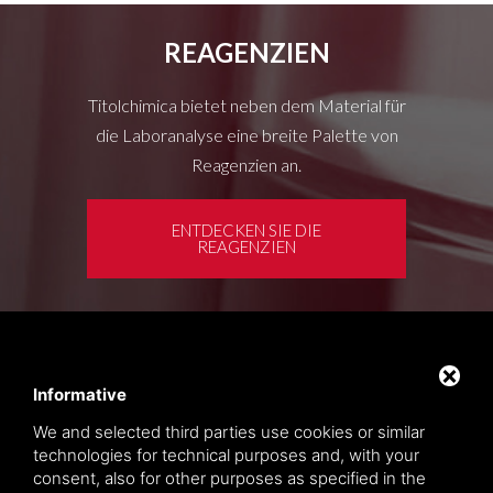
REAGENZIEN
Titolchimica bietet neben dem Material für
die Laboranalyse eine breite Palette von
Reagenzien an.
ENTDECKEN SIE DIE
REAGENZIEN
Kundenbereich
Privacy policy
Informative
Sitemap
We and selected third parties use cookies or similar
technologies for technical purposes and, with your
consent, also for other purposes as specified in the
TITOLCHIMICA SPA - VIA DELL'ARTIGIANATO, 2