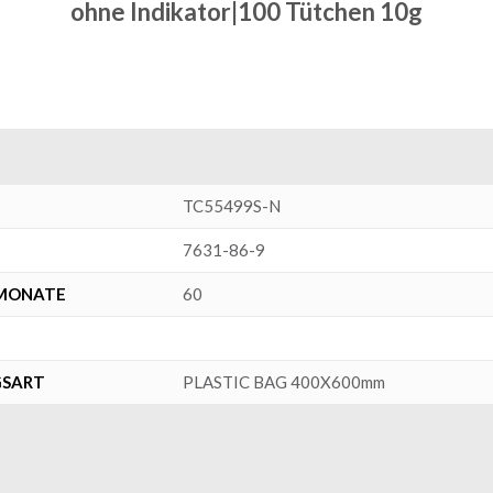
ohne Indikator|100 Tütchen 10g
TC55499S-N
7631-86-9
SMONATE
60
GSART
PLASTIC BAG 400X600mm