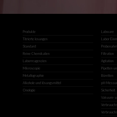
Produkte
Labware
Titrierte losungen
Labor Ein
Standard
Probenah
Reine Chemikalien
Filtration
Laborreagenzien
Agitation
Mikroscopie
Pipetten u
Metallographie
Büretten
Alkohole und lösungsmittel
pH-Messu
Onologie
Sicherheit
Vakuum- u
Verbrauchs
Verbrauchs