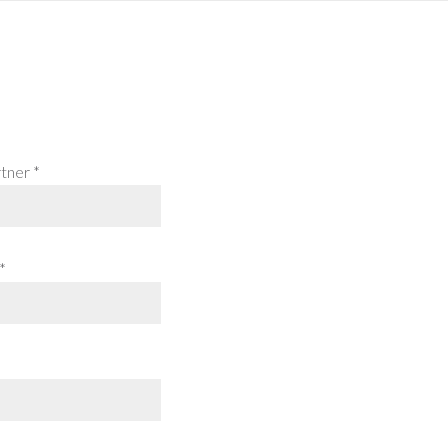
tner *
*