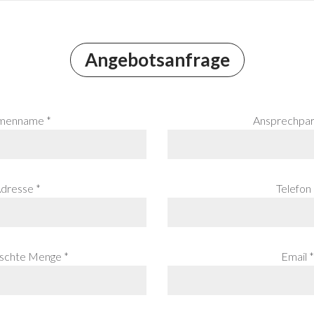
Angebotsanfrage
menname *
Ansprechpar
dresse *
Telefon 
chte Menge *
Email *