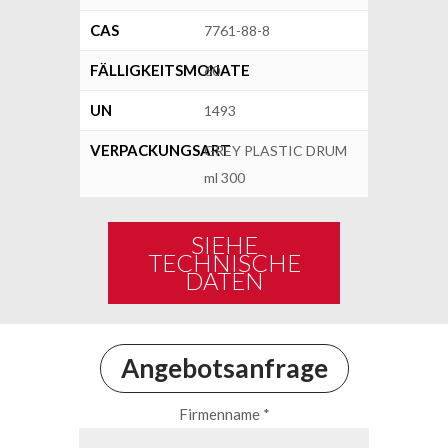
CAS
7761-88-8
FÄLLIGKEITSMONATE
60
UN
1493
VERPACKUNGSART
GREY PLASTIC DRUM
ml 300
SIEHE
TECHNISCHE
DATEN
Angebotsanfrage
Firmenname *