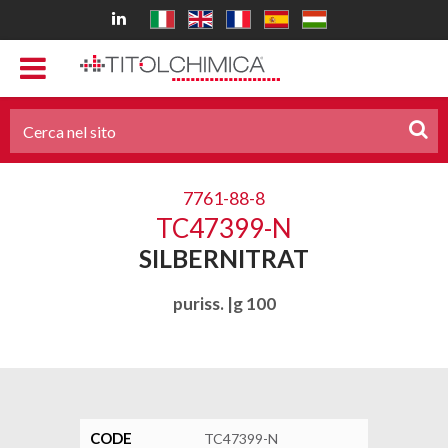
7761-88-8
TC47399-N
SILBERNITRAT
puriss. |g 100
CODE
TC47399-N