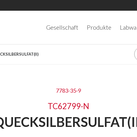
Gesellschaft
Produkte
Labwa
CKSILBERSULFAT(II)
7783-35-9
TC62799-N
QUECKSILBERSULFAT(II