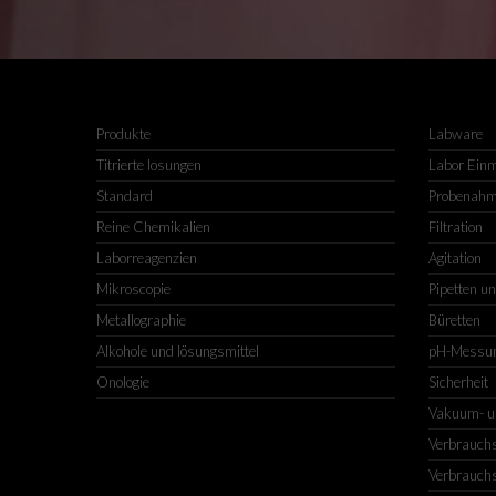
Produkte
Labware
Titrierte losungen
Labor Ein
Standard
Probenah
Reine Chemikalien
Filtration
Laborreagenzien
Agitation
Mikroscopie
Pipetten u
Metallographie
Büretten
Alkohole und lösungsmittel
pH-Messu
Onologie
Sicherheit
Vakuum- u
Verbrauchs
Verbrauchs