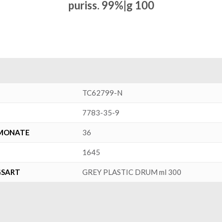
puriss. 99%|g 100
TC62799-N
7783-35-9
SMONATE
36
1645
GSART
GREY PLASTIC DRUM ml 300