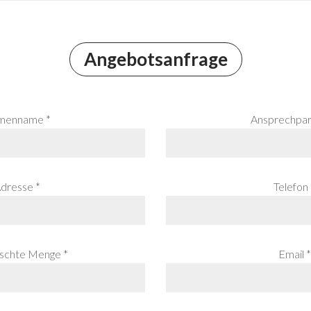
Angebotsanfrage
menname *
Ansprechpar
dresse *
Telefon 
chte Menge *
Email *