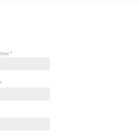
tner *
*