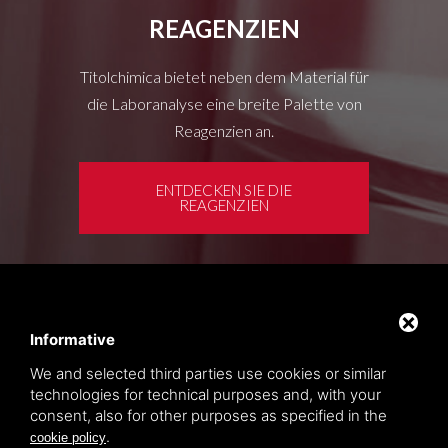
REAGENZIEN
Titolchimica bietet neben dem Material für
die Laboranalyse eine breite Palette von
Reagenzien an.
ENTDECKEN SIE DIE
REAGENZIEN
Kundenbereich
Privacy policy
Informative
Sitemap
We and selected third parties use cookies or similar
technologies for technical purposes and, with your
consent, also for other purposes as specified in the
TITOLCHIMICA SPA - VIA DELL'ARTIGIANATO, 2
.
cookie policy
(MACROAREA) 45030 VILLAMARZANA (RO) ITALY,