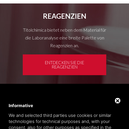
REAGENZIEN
Titolchimica bietet neben dem Material für
die Laboranalyse eine breite Palette von
Reagenzien an.
ENTDECKEN SIE DIE
REAGENZIEN
Kundenbereich
Privacy policy
Informative
Sitemap
We and selected third parties use cookies or similar
technologies for technical purposes and, with your
consent, also for other purposes as specified in the
TITOLCHIMICA SPA - VIA DELL'ARTIGIANATO, 2