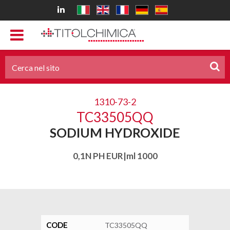
1310-73-2
TC33505QQ
SODIUM HYDROXIDE
0,1N PH EUR|ml 1000
CODE
TC33505QQ