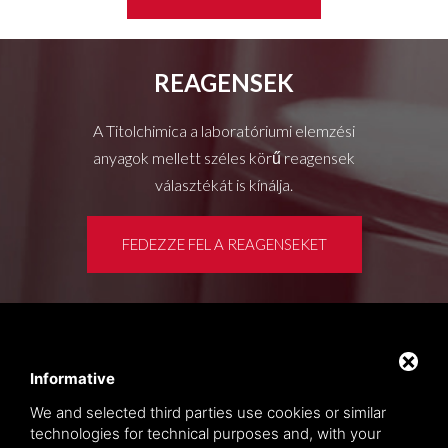
REAGENSEK
A Titolchimica a laboratóriumi elemzési
anyagok mellett széles körű reagensek
választékát is kínálja.
FEDEZZE FEL A REAGENSEKET
Ügyféltér
Privacy policy
Informative
Oldaltérkép
We and selected third parties use cookies or similar
technologies for technical purposes and, with your