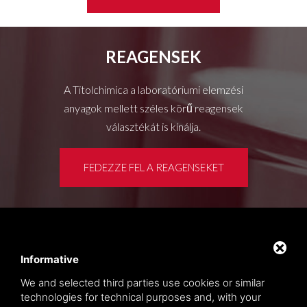
REAGENSEK
A Titolchimica a laboratóriumi elemzési
anyagok mellett széles körű reagensek
választékát is kínálja.
FEDEZZE FEL A REAGENSEKET
Ügyféltér
Privacy policy
Informative
Oldaltérkép
We and selected third parties use cookies or similar
technologies for technical purposes and, with your