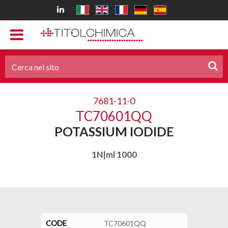
7681-11-0
TC70601QQ
POTASSIUM IODIDE
1N|ml 1000
CODE
TC70601QQ