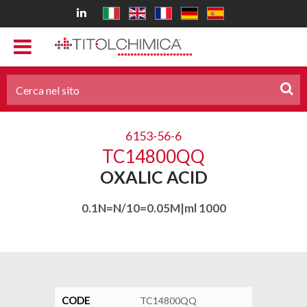
6153-56-6
TC14800QQ
OXALIC ACID
0.1N=N/10=0.05M|ml 1000
CODE
TC14800QQ