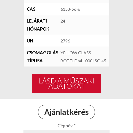
CAS
6153-56-6
LEJÁRATI
24
HÓNAPOK
UN
2796
CSOMAGOLÁS
YELLOW GLASS
TÍPUSA
BOTTLE ml 1000 ISO 45
LÁSD A MŰSZAKI
ADATOKAT
Ajánlatkérés
Cégnév *