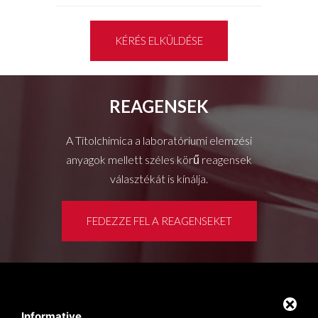
KÉRÉS ELKÜLDÉSE
REAGENSEK
A Titolchimica a laboratóriumi elemzési
anyagok mellett széles körű reagensek
választékát is kínálja.
FEDEZZE FEL A REAGENSEKET
Ügyféltér
Privacy policy
Informative