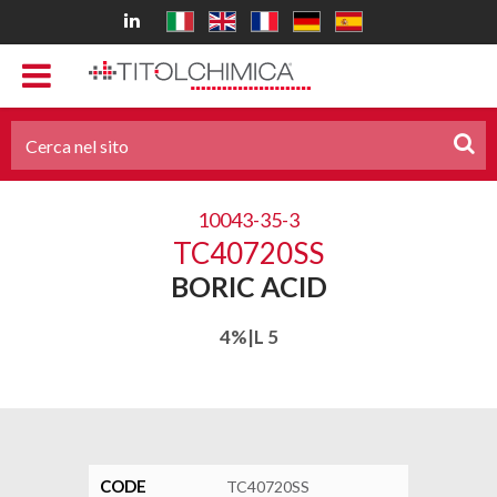
10043-35-3
TC40720SS
BORIC ACID
4%|L 5
CODE
TC40720SS