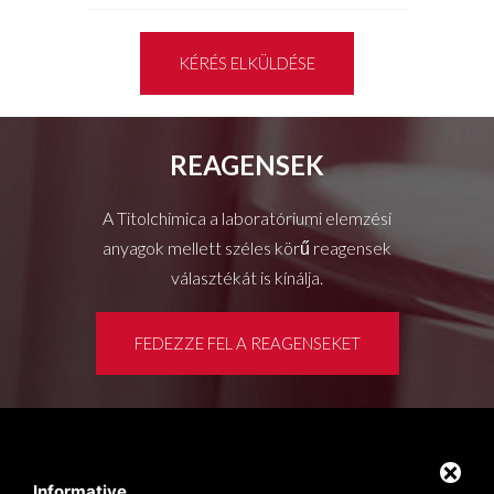
KÉRÉS ELKÜLDÉSE
REAGENSEK
A Titolchimica a laboratóriumi elemzési
anyagok mellett széles körű reagensek
választékát is kínálja.
FEDEZZE FEL A REAGENSEKET
Ügyféltér
Privacy policy
Informative