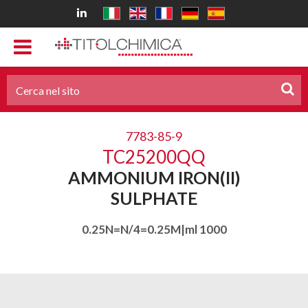
7783-85-9
TC25200QQ
AMMONIUM IRON(II)
SULPHATE
0.25N=N/4=0.25M|ml 1000