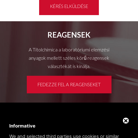
KÉRÉS ELKÜLDÉSE
REAGENSEK
A Titolchimica a laboratóriumi elemzési
anyagok mellett széles körű reagensek
választékát is kínálja.
FEDEZZE FEL A REAGENSEKET
Ügyféltér
Privacy policy
Informative
Oldaltérkép
We and selected third parties use cookies or similar