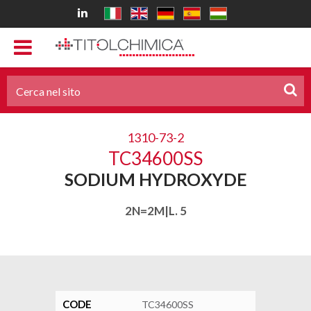
1310-73-2
TC34600SS
SODIUM HYDROXYDE
2N=2M|L. 5
CODE
TC34600SS