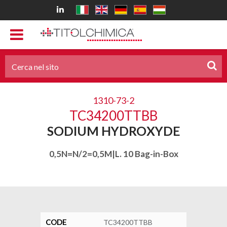
1310-73-2
TC34200TTBB
SODIUM HYDROXYDE
0,5N=N/2=0,5M|L. 10 Bag-in-Box
CODE
TC34200TTBB