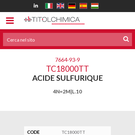
7664-93-9
TC18000TT
ACIDE SULFURIQUE
4N=2M|L.10
CODE
TC18000TT