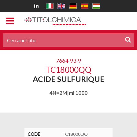
7664-93-9
TC18000QQ
ACIDE SULFURIQUE
4N=2M|ml 1000
CODE
TC18000QQ