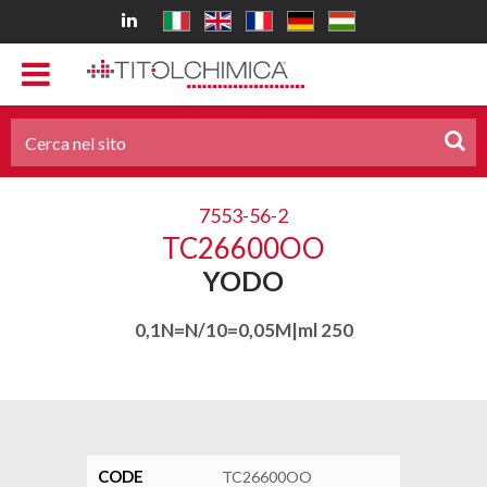
7553-56-2
TC26600OO
YODO
0,1N=N/10=0,05M|ml 250
CODE
TC26600OO