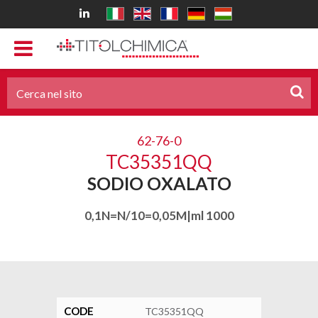
62-76-0
TC35351QQ
SODIO OXALATO
0,1N=N/10=0,05M|ml 1000
CODE
TC35351QQ