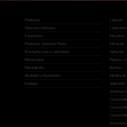
Productos
Labware
Soluciones titoladas
Laboratorio
Estandares
Muestreo
Productos Químicos Puros
Filtración
Reactantes para Laboratorio
Agitación
Microscopia
Pipetas y 
Metalografia
Buretas
Alcoholes y disolventes
Medida de
Enologia
Seguridad
Sistemas d
Consumible
Consumible
Consumible
Accesorios