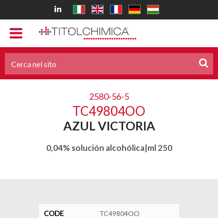
2580-56-5
TC49804OO
AZUL VICTORIA
0,04% solución alcohólica|ml 250
CODE
TC49804OO